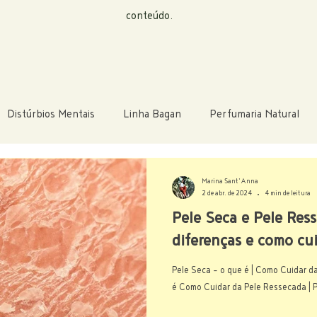
conteúdo.
Distúrbios Mentais
Linha Bagan
Perfumaria Natural
Marina Sant'Anna
2 de abr. de 2024
4 min de leitura
Pele Seca e Pele Res
diferenças e como cu
Pele Seca - o que é | Como Cuidar da Pele Seca | Pele Ressecada - O que
é C