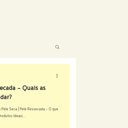
secada - Quais as
idar?
omo Cuidar da Pele Ressecada | Produtos Ideais...