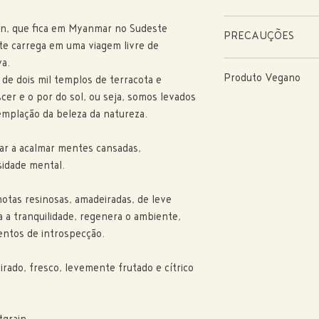
aurantium bergamia (Berga
Borrifar a quantidade des
an, que fica em Myanmar no Sudeste
PRECAUÇÕES
te carrega em uma viagem livre de
va.
Por ser um produto com ma
Produto Vegano
de dois mil templos de terracota e
leves variações de cor, ar
Uso externo. Manter fora d
cer e o por do sol, ou seja, somos levados
calor excessivo. Em caso d
emplação da beleza da natureza.
udar a acalmar mentes cansadas,
sidade mental.
tas resinosas, amadeiradas, de leve
ta a tranquilidade, regenera o ambiente,
entos de introspecção.
irado, fresco, levemente frutado e cítrico