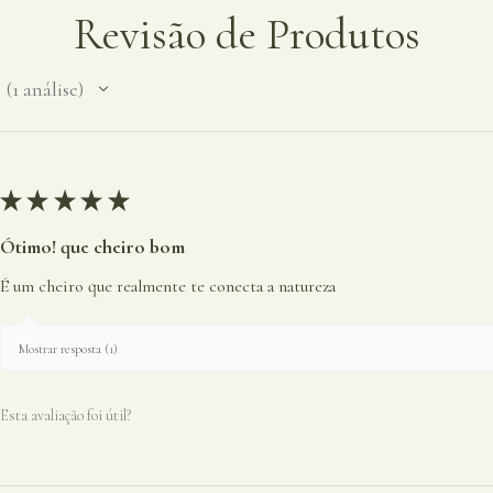
Revisão de Produtos
1
análise
1
★
★
★
★
★
Ótimo! que cheiro bom
É um cheiro que realmente te conecta a natureza
Mostrar resposta (1)
Esta avaliação foi útil?