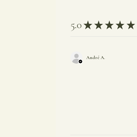
5.0
★
★
★
★
★
André A.