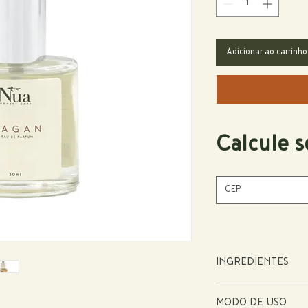
Adicionar ao carrinho
Calcule s
INGREDIENTES
Alcohol*, Salvia sclarea (S
MODO DE USO
(Olíbano) Oil, Citrus aura