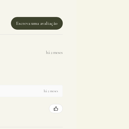
Escreva uma avaliação
há 2 meses
há 2 meses