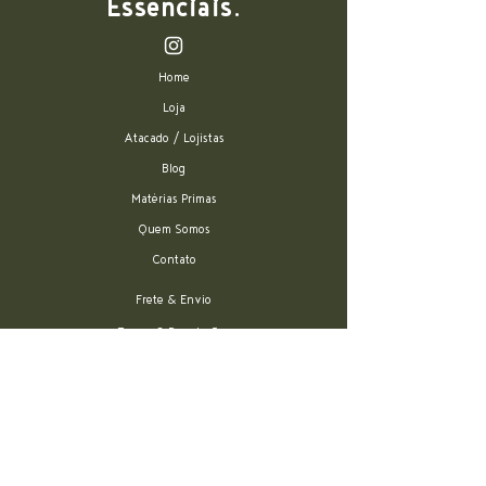
Essenciais.
Home
Loja
Atacado / Lojistas
Blog
Matérias Primas
Quem Somos
Contato
Frete & Envio
Trocas & Devoluções
Perguntas Frequentes
Termos & Condições
FORMAS DE PAGAMENTO: