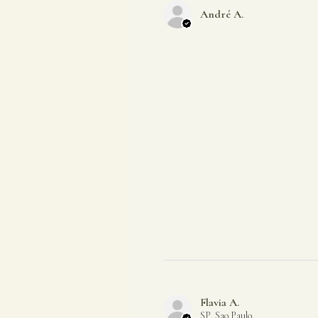
André A.
Flavia A.
SP, Sao Paulo