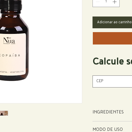
Adicionar ao carrinho
Calcule s
INGREDIENTES
Copaifera Officinalis (Ba
MODO DE USO
*proveniente de fonte ve