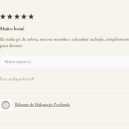
★
★
★
★
★
Muito bom!
Eu tinha pé de atleta, micose na unha e calcanhar rachado, simplismen
para dormir.
Mostrar resposta (1)
Esta avaliação foi útil?
Bálsamo de Hidratação Profunda