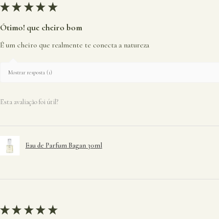
★
★
★
★
★
Ótimo! que cheiro bom
É um cheiro que realmente te conecta a natureza
Mostrar resposta (1)
Esta avaliação foi útil?
Eau de Parfum Bagan 30ml
★
★
★
★
★