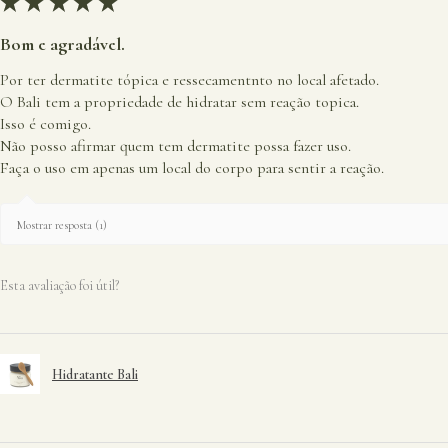
★
★
★
★
★
Bom e agradável.
Por ter dermatite tópica e ressecamentnto no local afetado.
O Bali tem a propriedade de hidratar sem reação topica.
Isso é comigo.
Não posso afirmar quem tem dermatite possa fazer uso.
Faça o uso em apenas um local do corpo para sentir a reação.
Mostrar resposta (1)
Esta avaliação foi útil?
Hidratante Bali