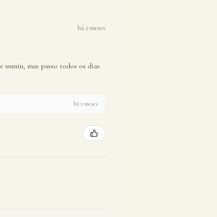
há 2 meses
te sumiu, mas passo todos os dias
há 2 meses