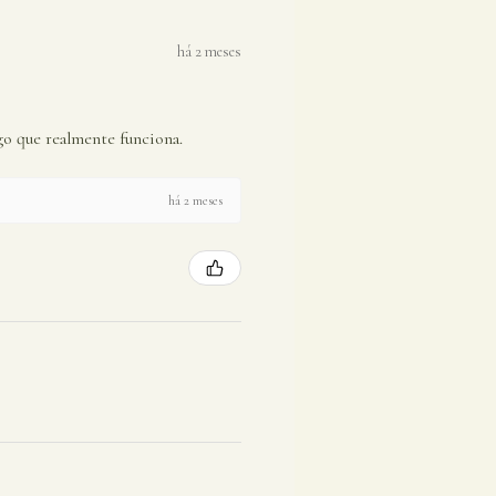
há 2 meses
go que realmente funciona.
há 2 meses