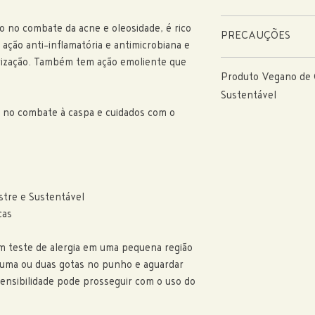
Aplique algumas gotas do 
o no combate da acne e oleosidade, é rico
PRECAUÇÕES
suavemente. Nos cabelos p
ação anti-inflamatória e antimicrobiana e
secos.
trização. Também tem ação emoliente que
Por ser um produto com ma
*Recomendamos a aplicação
Produto Vegano de C
leves variações de cor, ar
úmida para auxiliar na me
Uso externo. Manter fora d
Sustentável
calor excessivo. Em caso d
o no combate à caspa e cuidados com o
stre e Sustentável
cas
teste de alergia em uma pequena região
uma ou duas gotas no punho e aguardar
sensibilidade pode prosseguir com o uso do