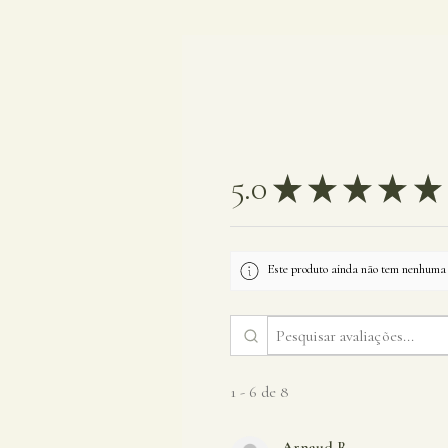
5.0
★
★
★
★
★
Este produto ainda não tem nenhuma a
1 - 6 de 8
Arnaud R.