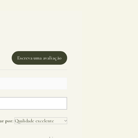
Escreva uma avaliação
r por: