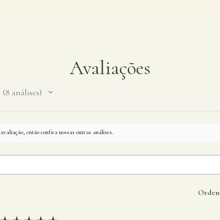
Avaliações
8
análises
8
valiação, então confira nossas outras análises.
Ordena