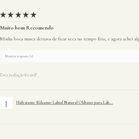
★
★
★
★
★
Muito bom Recomendo
Minha boca nunca deixava de ficar seca no tempo frio, e agora achei al
Mostrar resposta (1)
Esta avaliação foi útil?
Hidratante Bálsamo Labial Natural Olíbano para Láb...