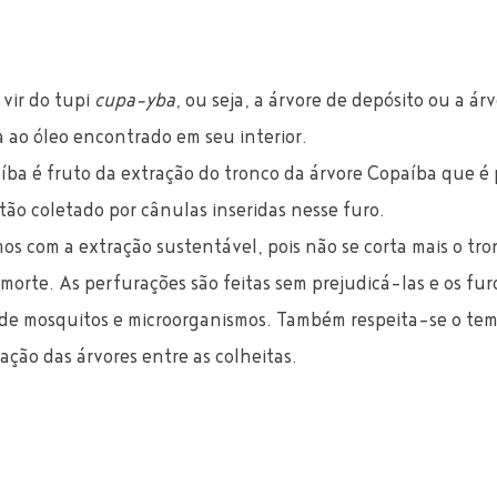
ir do tupi 
cupa-yba
, ou seja, a árvore de depósito ou a ár
a ao óleo encontrado em seu interior.
íba é fruto da extração do tronco da árvore Copaíba que é 
tão coletado por cânulas inseridas nesse furo. 
s com a extração sustentável, pois não se corta mais o tron
morte. As perfurações são feitas sem prejudicá-las e os fur
 de mosquitos e microorganismos. Também respeita-se o tem
ação das árvores entre as colheitas. 