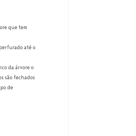
vore que tem 
perfurado até o 
co da árvore o 
os são fechados 
po de 