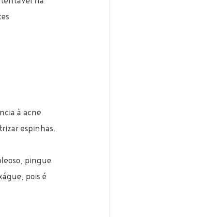
stentável na 
tes 
ncia à acne 
rizar espinhas. 
leoso, pingue 
águe, pois é 