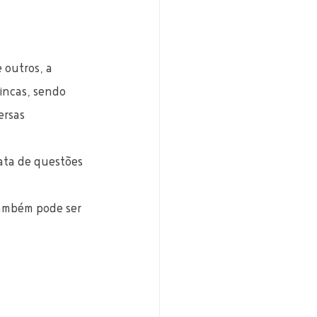
 outros, a 
incas, sendo 
ersas 
ata de questões 
também pode ser 