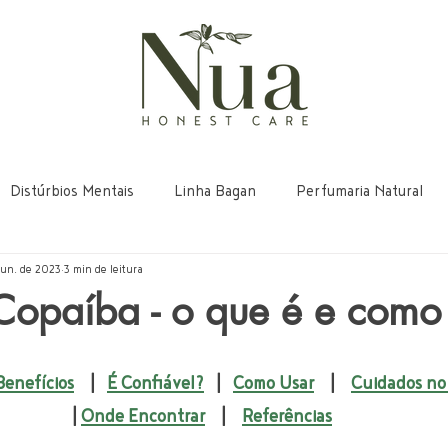
Distúrbios Mentais
Linha Bagan
Perfumaria Natural
 jun. de 2023
3 min de leitura
opaíba - o que é e como 
Benefícios
    |   
É Confiável?
   |   
Como Usar
    |    
Cuidados no
| 
Onde Encontrar
    |    
Referências