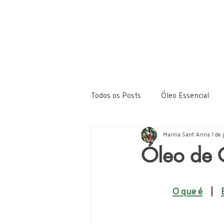
Todos os Posts
Óleo Essencial
Autocuidado e Bem Estar
Marina Sant'Anna
1 de
Óleo de C
O que é
    |    