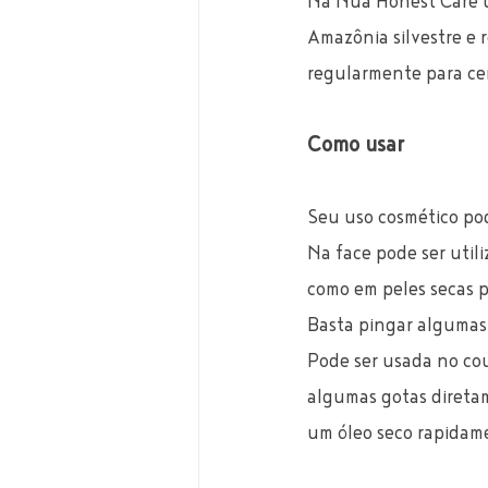
Na Nua Honest Care ut
Amazônia silvestre e 
regularmente para cer
Como usar
Seu uso cosmético pod
Na face pode ser util
como em peles secas p
Basta pingar algumas 
Pode ser usada no cou
algumas gotas direta
um óleo seco rapidame