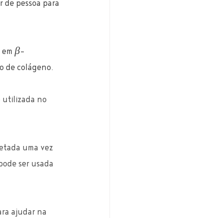
r de pessoa para 
 em 
β
-
o de colágeno.
 utilizada no 
fetada uma vez 
pode ser usada 
ra ajudar na 