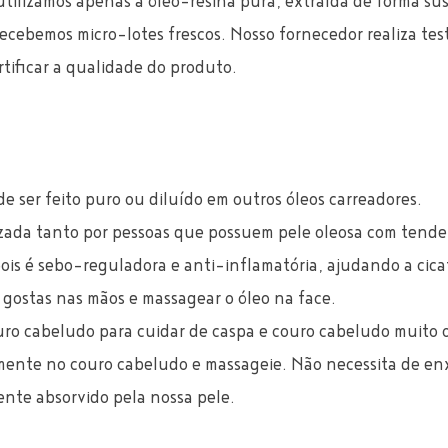
ilizamos apenas a óleo-resina pura, extraída de forma su
recebemos micro-lotes frescos. Nosso fornecedor realiza tes
tificar a qualidade do produto.
e ser feito puro ou diluído em outros óleos carreadores. 
izada tanto por pessoas que possuem pele oleosa com tende
ois é sebo-reguladora e anti-inflamatória, ajudando a cicat
gostas nas mãos e massagear o óleo na face.
ro cabeludo para cuidar de caspa e couro cabeludo muito o
mente no couro cabeludo e massageie. Não necessita de enx
nte absorvido pela nossa pele.