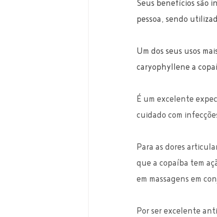
Seus benefícios são i
pessoa, sendo utiliza
Um dos seus usos mais
caryophyllene a copa
É um excelente expect
cuidado com infecções
Para as dores articul
que a copaíba tem açã
em massagens em conj
Por ser excelente ant