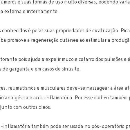
números e suas formas de uso muito diversas, podendo varia
da externa e internamente.
 conhecidos é pelas suas propriedades de cicatrização. Rica
íba promove a regeneração cutânea ao estimular a produçã
orante pois ajuda a expelir muco e catarro dos pulmões e é
 de garganta e em casos de sinusite. 
ares, reumatismos e musculares deve-se massagear a área a
o analgésica e anti-inflamatória. Por esse motivo também 
unto com outros óleos. 
i-inflamatória também pode ser usada no pós-operatório pa